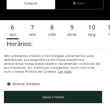
Comprar
Trailer
"populares", integrantes de uma banda new wave de
sucesso, são os verdadeiros culpados. Classificação
indicativa 14 Anos. Contém drogas, linguagem imprópria,
violência.
6
7
8
9
10
qui
sex
sáb
dom
seg
Horários:
Nós utilizamos cookies e tecnologias semelhantes para
NAC
aperfeiçoar sua experiência em nossa plataforma,
personalizar nossa publicidade e recomendar conteúdo de
seu interesse. Ao continuar navegando, você concorda
11:00
[Sala 9]
com a nossa Política de Cookies.
Ler mais
Infos
Mostrar detalhes
Tem benefícios 
Abrir
esperando por você!
Nerd inveterado, Aírton foi o principal suspeito
Salvar e Fechar
Baixe agora o app Multi
do sumiço e suposto assassinato de uma
colega nos tempos da faculdade. Hoje, 20 anos