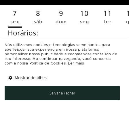
7
8
9
10
11
sex
sáb
dom
seg
ter
Horários:
Nós utilizamos cookies e tecnologias semelhantes para
aperfeiçoar sua experiência em nossa plataforma,
NAC
VIP
personalizar nossa publicidade e recomendar conteúdo de
seu interesse. Ao continuar navegando, você concorda
com a nossa Política de Cookies.
Ler mais
12:30
[Sala 4]
Infos
Mostrar detalhes
Tem benefícios 
Abrir
esperando por você!
Salvar e Fechar
Pilar é uma menina curiosa que viaja para a
Baixe agora o app Multi
Amazônia com uma rede mágica e conhece
Maiara, uma ribeirinha cuja comunidade foi
destruída. Com a ajuda de seres folclóricos,
Pilar e seus amigos embarcam na aventura de
reencontrar a família de Maiara e impedir o