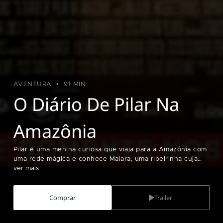
AVENTURA
91 MIN
O Diário De Pilar Na
Amazônia
Pilar é uma menina curiosa que viaja para a Amazônia com
uma rede mágica e conhece Maiara, uma ribeirinha cuja
comunidade foi destruída. Com a ajuda de seres
ver mais
folclóricos, Pilar e seus amigos embarcam na aventura de
reencontrar a família de Maiara e impedir o desmatamento
Comprar
Trailer
da floresta.