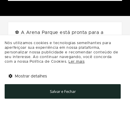
⚽ A Arena Parque está pronta para a
torcida!
Nós utilizamos cookies e tecnologias semelhantes para
aperfeiçoar sua experiência em nossa plataforma,
Estrutura completa com telão, chopp
personalizar nossa publicidade e recomendar conteúdo de
gelado, petiscos, música ao vivo e toda a
seu interesse. Ao continuar navegando, você concorda
com a nossa Política de Cookies.
Ler mais
energia de uma grande torcida.
E o melhor:
A ENTRADA É GRATUITA!
Mostrar detalhes
Tem benefícios 
Abrir
Chame a galera e venha viver essa
esperando por você!
Salvar e Fechar
experiência na Arena Parque Shopping!
Baixe agora o app Multi
🍻⚽🎶
05/07 - 🎟️INGRESSOS DA ÁREA
GRATUITA ESGOTADOS
🎟️