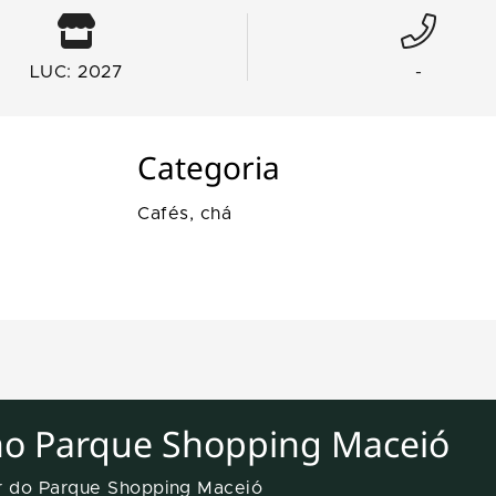
LUC: 2027
-
Categoria
Cafés, chá
no Parque Shopping Maceió
er do Parque Shopping Maceió