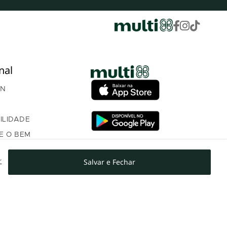
nal
AN
ILIDADE
E O BEM
ÇA
Salvar e Fechar
r
OM INVESTIDORES
NTO PROGRAMA DE
AMENTO