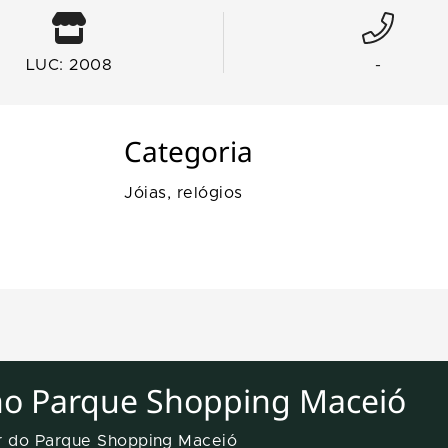
LUC: 2008
-
Categoria
Jóias, relógios
no Parque Shopping Maceió
er do Parque Shopping Maceió