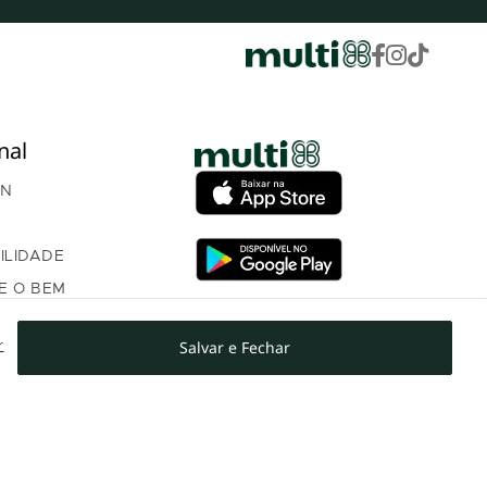
nal
AN
ILIDADE
E O BEM
ÇA
Salvar e Fechar
r
OM INVESTIDORES
NTO PROGRAMA DE
AMENTO