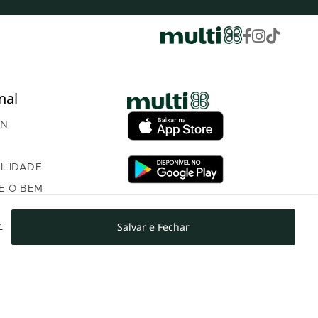
nal
AN
ILIDADE
E O BEM
ÇA
Salvar e Fechar
r
OM INVESTIDORES
NTO PROGRAMA DE
AMENTO