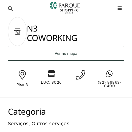
N3
COWORKING
Ver no mapa
LUC: 3026
(82) 98863-
Piso 3
-
0400
Categoria
Serviços,
Outros serviços