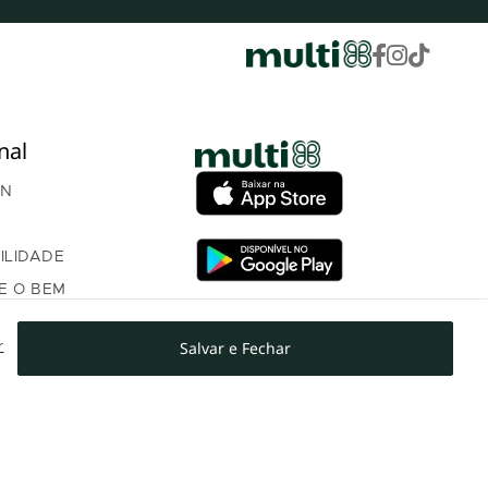
nal
AN
ILIDADE
E O BEM
ÇA
Salvar e Fechar
r
OM INVESTIDORES
NTO PROGRAMA DE
AMENTO