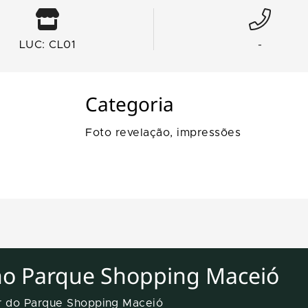
LUC: CL01
-
Categoria
Foto revelação, impressões
no Parque Shopping Maceió
er do Parque Shopping Maceió