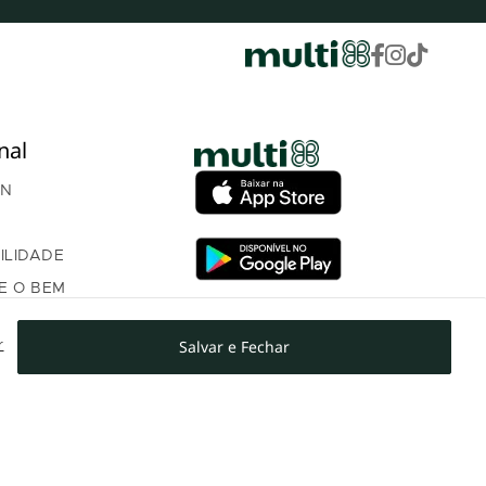
nal
AN
ILIDADE
E O BEM
ÇA
Salvar e Fechar
r
OM INVESTIDORES
NTO PROGRAMA DE
AMENTO